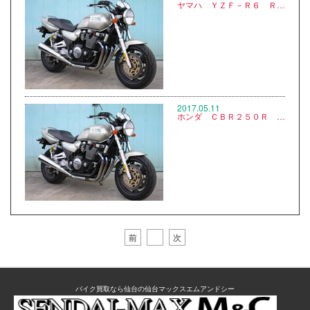
ヤマハ ＹＺＦ－Ｒ６ ＲＪ１５ ※写真なし
2017.05.11
ホンダ ＣＢＲ２５０Ｒ ABS ＭＣ２１ ※写真なし
前
次
バイク買取なら仙台の仙台マックスエムアンドシー